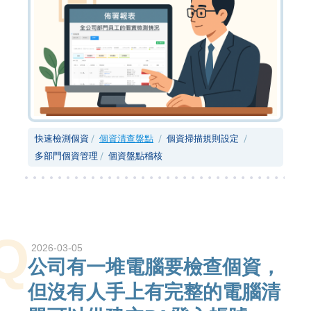
快速檢測個資
個資清查盤點
個資掃描規則設定
多部門個資管理
個資盤點稽核
Q
2026-03-05
公司有一堆電腦要檢查個資，
但沒有人手上有完整的電腦清