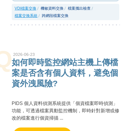
VDI檔案交換
機敏資料交換
檔案攜出檢查
檔案交換系統
跨網段檔案交換
Q
2026-06-23
如何即時監控網站主機上傳檔
案是否含有個人資料，避免個
資外洩風險?
PIDS 個人資料偵測系統提供「個資檔案即時偵測」
功能，可透過檔案異動監控機制，即時針對新增或修
改的檔案進行個資掃描 ...