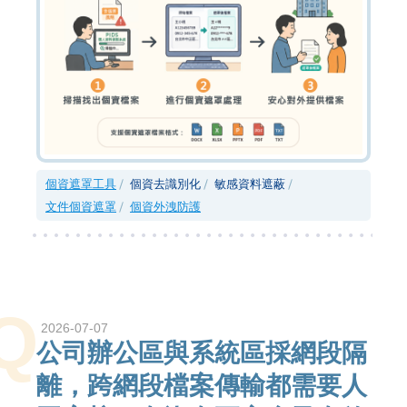
個資遮罩工具
個資去識別化
敏感資料遮蔽
文件個資遮罩
個資外洩防護
Q
2026-07-07
公司辦公區與系統區採網段隔
離，跨網段檔案傳輸都需要人