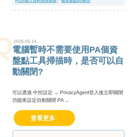
PIDS個人資料偵測系統
個資盤點AD整合
Q
2026-05-14
電腦暫時不需要使用PA個資
盤點工具掃描時，是否可以自
動關閉?
可以透過 中控設定 → PrivacyAgent登入後立即關閉
功能來設定自動關閉 PA ...
查看更多