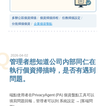
多辦公區個資掃描
個資掃描排程
任務掃描設定
分批掃描個資
企業個資盤點
Q
2026-04-02
管理者想知道公司內部同仁在
執行個資掃描時，是否有遇到
問題。
端點使用者在PrivacyAgent (PA) 個資盤點工具可以
填寫問題回報，管理者可以到 系統設定 → [客端問