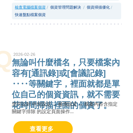
檢查電腦檔案個資
個資管理問題解決
個資掃描優化
快速盤點檔案個資
Q
2026-02-26
無論叫什麼檔名，只要檔案內
容有[通訊錄]或[會議記錄]
‥‥等關鍵字，裡面就都是單
位自己的個資資訊，就不需要
花時間掃描裡面的個資了。
您可以到 中控設定 → 檢測設定 → 檔案內容含指定
關鍵字排除 的設定頁面操作...
查看更多