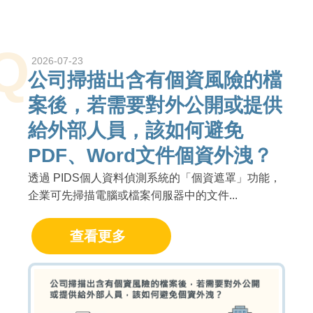
Q
2026-07-23
公司掃描出含有個資風險的檔
案後，若需要對外公開或提供
給外部人員，該如何避免
PDF、Word文件個資外洩？
透過 PIDS個人資料偵測系統的「個資遮罩」功能，
企業可先掃描電腦或檔案伺服器中的文件...
查看更多