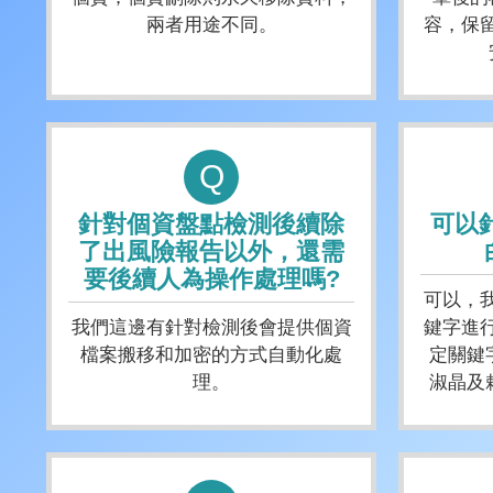
兩者用途不同。
容，保
Q
針對個資盤點檢測後續除
可以
了出風險報告以外，還需
要後續人為操作處理嗎?
可以，
我們這邊有針對檢測後會提供個資
鍵字進
檔案搬移和加密的方式自動化處
定關鍵
理。
淑晶及