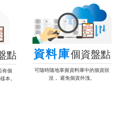
資料庫
個資盤點
盤點
可隨時隨地掌握資料庫中的個資狀
否有個
況， 避免個資外洩。
測樣本。