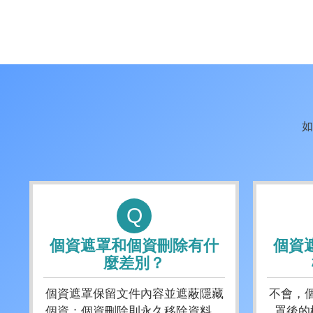
如
Q
個資遮罩和個資刪除有什
個資
麼差別？
個資遮罩保留文件內容並遮蔽隱藏
不會，
個資；個資刪除則永久移除資料，
罩後的