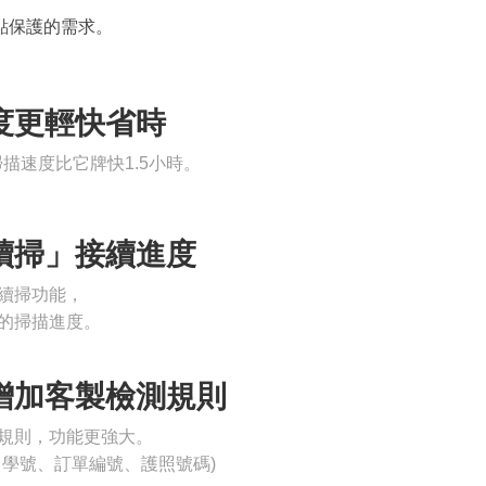
點保護的需求。
度更輕快省時
測掃描速度比它牌快1.5小時。
續掃」接續進度
續掃功能，
的掃描進度。
增加客製檢測規則
規則，功能更強大。
、學號、訂單編號、護照號碼)