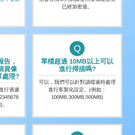
已經加密過。
Q
報告，
單檔超過 10MB以上可以
個資像
進行掃描嗎?
處理?
可以，我們可以針對讀檔逾時處理
進行過濾
進行客製化設定。(例如：
45678
100MB,300MB,500MB)
8)。