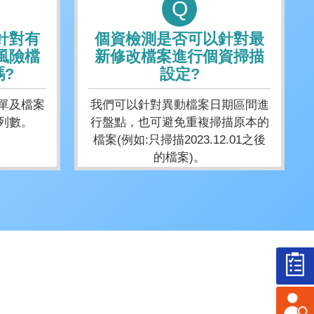
Q
針對有
個資檢測是否可以針對最
風險檔
新修改檔案進行個資掃描
?
設定?
單及檔案
我們可以針對異動檔案日期區間進
列數。
行盤點，也可避免重複掃描原本的
檔案(例如:只掃描2023.12.01之後
的檔案)。