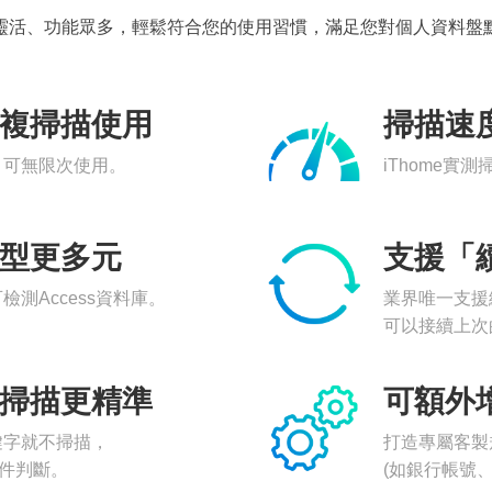
靈活、功能眾多，輕鬆符合您的使用習慣，滿足您對個人資料盤
複掃描使用
掃描速
，可無限次使用。
iThome實
型更多元
支援「
測Access資料庫。
業界唯一支援
可以接續上次
掃描更精準
可額外
鍵字就不掃描，
打造專屬客製
條件判斷。
(如銀行帳號